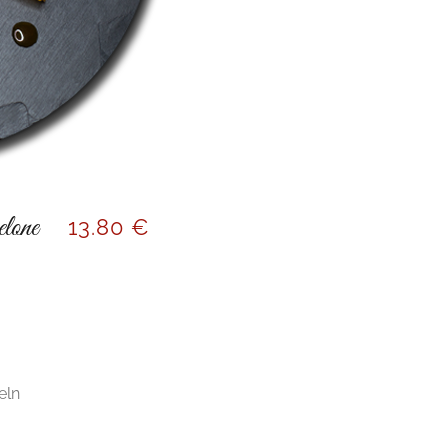
lone
13
.80 €
eln