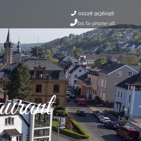
02228 9136056
fas fa-phone-alt
urant