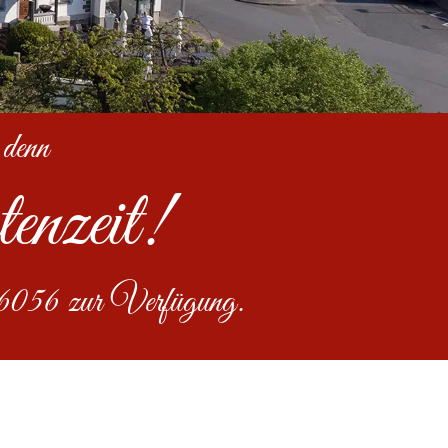
 denn
enzeit!
36056 zur Verfügung.