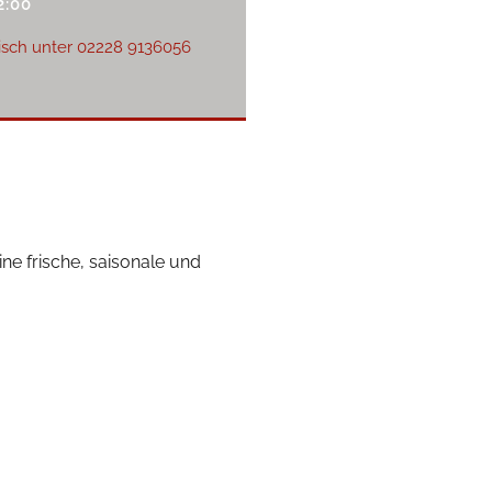
2:00
isch unter
02228 9136056
ne frische, saisonale und