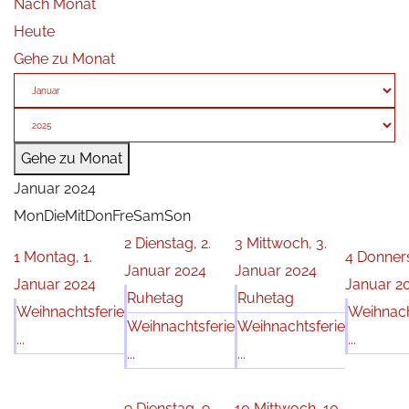
Nach Monat
Heute
Gehe zu Monat
Gehe zu Monat
Januar 2024
Mon
Die
Mit
Don
Fre
Sam
Son
2
Dienstag, 2.
3
Mittwoch, 3.
1
Montag, 1.
4
Donners
Januar 2024
Januar 2024
Januar 2024
Januar 2
Ruhetag
Ruhetag
Weihnachtsferie
Weihnach
Weihnachtsferie
Weihnachtsferie
...
...
...
...
9
Dienstag, 9.
10
Mittwoch, 10.