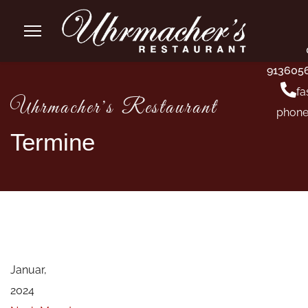
913605
fa
Uhrmacher's Restaurant
phone
Termine
Januar,
2024