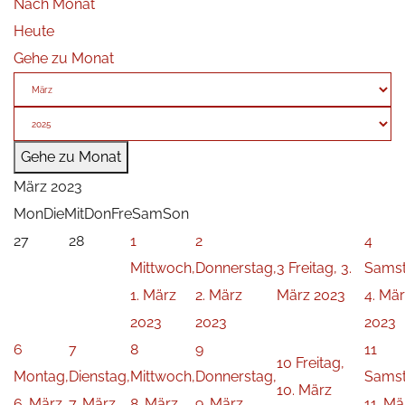
Nach Monat
Heute
Gehe zu Monat
Gehe zu Monat
März 2023
Mon
Die
Mit
Don
Fre
Sam
Son
27
28
1
2
4
Mittwoch,
Donnerstag,
3
Freitag, 3.
Samst
1. März
2. März
März 2023
4. Mä
2023
2023
2023
6
7
8
9
11
10
Freitag,
Montag,
Dienstag,
Mittwoch,
Donnerstag,
Samst
10. März
6. März
7. März
8. März
9. März
11. Mä