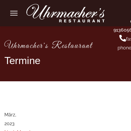
913605
fa
Uhrmacher's Restaurant
phone
Termine
März,
2023