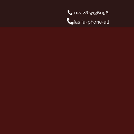
02228 9136056
fas fa-phone-alt