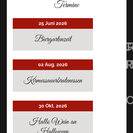
Termine
25 Juni 2026
Biergartenzeit
UHRMACHER’S
UHRMACHER
UHRMAC
RESTAURANT
RESTAURAN
RESTAU
02 Aug. 2026
AUF
AUF
AUF
Kirmessauerbratenessen
TRIPADVISOR
INSTAGRAM
FACEBO
30 Okt. 2026
Hallo Wein an
Halloween