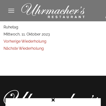
913605
Ruhetag
fa
Mittwoch, 11. Oktober 2023
phone
Vorherige Wiederholung
Nächste Wiederholung