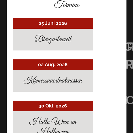
Termine
25 Juni 2026
Biergartenzeit
UHRMACHER’S
UHRMACHER
UHRMAC
RESTAURANT
RESTAURAN
RESTAU
02 Aug. 2026
AUF
AUF
AUF
Kirmessauerbratenessen
TRIPADVISOR
INSTAGRAM
FACEBO
30 Okt. 2026
Hallo Wein an
Halloween