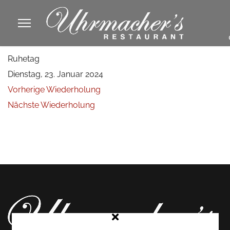
913605
Ruhetag
fa
Dienstag, 23. Januar 2024
phone
Vorherige Wiederholung
Nächste Wiederholung