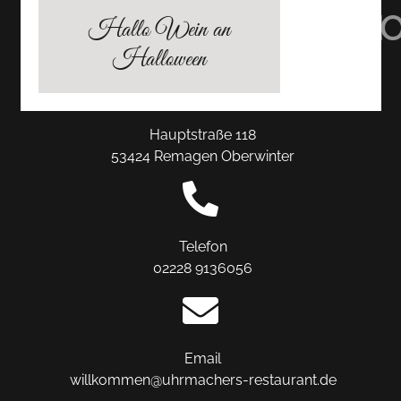
TRIPADVISOR
INSTAGRAM
FACEBO
Hallo Wein an
Halloween
Hauptstraße 118
53424 Remagen Oberwinter
Telefon
02228 9136056
Email
willkommen@uhrmachers-restaurant.de