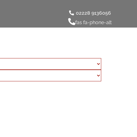
02228 9136056
fas fa-phone-alt