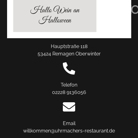
TRIPADVISOR
INSTAGRAM
FACEBO
Hallo Wein an
Halloween
Hauptstraße 118
53424 Remagen Oberwinter
Telefon
02228 9136056
Email
willkommen@uhrmachers-restaurant.de