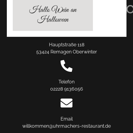
TRIPADVISOR
INSTAGRAM
FACEBO
Hallo Wein an
Halloween
Hauptstraße 118
53424 Remagen Oberwinter
Telefon
02228 9136056
Email
willkommen@uhrmachers-restaurant.de