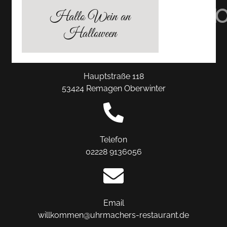
TRIPADVISOR
INSTAGRAM
FACEBO
Hallo Wein an
Halloween
Hauptstraße 118
53424 Remagen Oberwinter
Telefon
02228 9136056
Email
willkommen@uhrmachers-restaurant.de