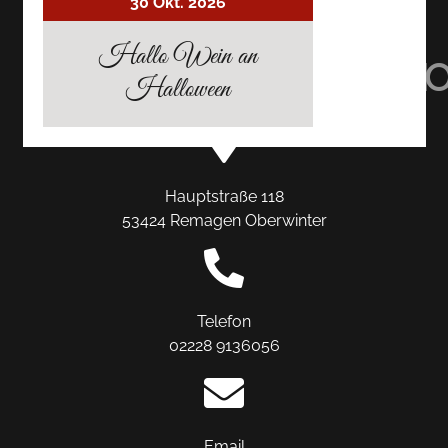
AUF
30 Okt. 2026
AUF
AUF
Hallo Wein an
TRIPADVISOR
INSTAGRAM
FACEBO
Halloween
Hauptstraße 118
53424 Remagen Oberwinter
Telefon
02228 9136056
Email