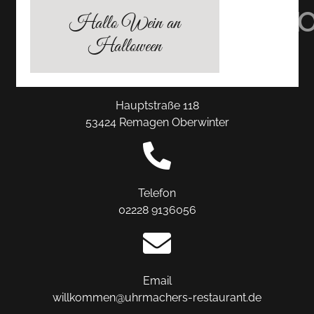
TRIPADVISOR
INSTAGRAM
FACEBO
Hallo Wein an
Halloween
Hauptstraße 118
53424 Remagen Oberwinter
Telefon
02228 9136056
Email
willkommen@uhrmachers-restaurant.de