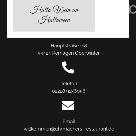
TRIPADVISOR
INSTAGRAM
FACEBO
Hallo Wein an
Halloween
Hauptstraße 118
53424 Remagen Oberwinter
Telefon
02228 9136056
Email
willkommen@uhrmachers-restaurant.de