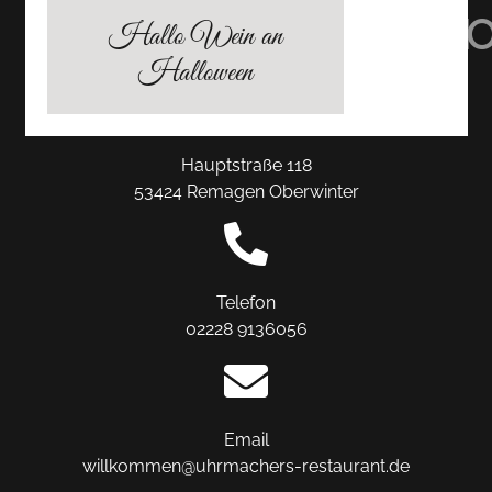
TRIPADVISOR
INSTAGRAM
FACEBO
Hallo Wein an
Halloween
Hauptstraße 118
53424 Remagen Oberwinter
Telefon
02228 9136056
Email
willkommen@uhrmachers-restaurant.de