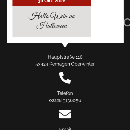
AUF
30 Okt. 2026
AUF
AUF
Hallo Wein an
TRIPADVISOR
INSTAGRAM
FACEBO
Halloween
Hauptstraße 118
53424 Remagen Oberwinter
Telefon
02228 9136056
Email