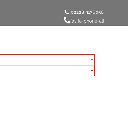
02228 9136056
fas fa-phone-alt