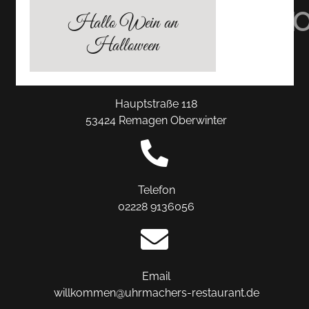
TRIPADVISOR
INSTAGRAM
FACEBO
Hallo Wein an
Halloween
Hauptstraße 118
53424 Remagen Oberwinter
Telefon
02228 9136056
Email
willkommen@uhrmachers-restaurant.de