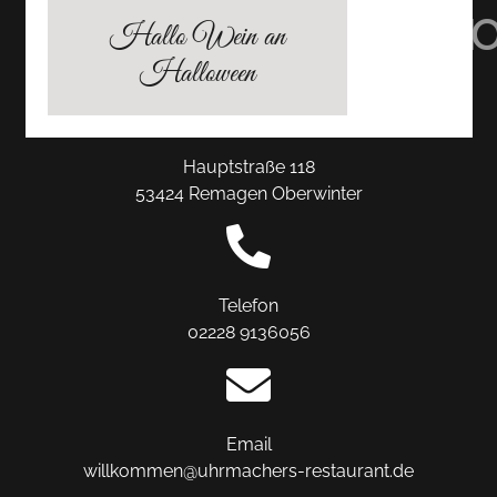
TRIPADVISOR
INSTAGRAM
FACEBO
Hallo Wein an
Halloween
Hauptstraße 118
53424 Remagen Oberwinter
Telefon
02228 9136056
Email
willkommen@uhrmachers-restaurant.de