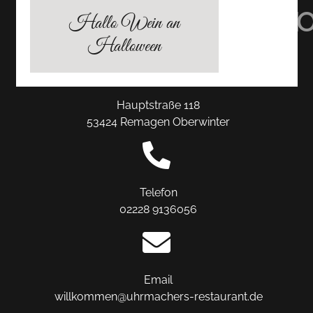
TRIPADVISOR
INSTAGRAM
FACEBO
Hallo Wein an
Halloween
Hauptstraße 118
53424 Remagen Oberwinter
Telefon
02228 9136056
Email
willkommen@uhrmachers-restaurant.de