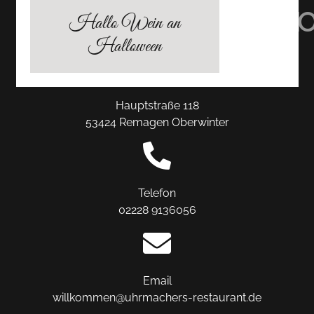
TRIPADVISOR
INSTAGRAM
FACEBO
Hallo Wein an
Halloween
Hauptstraße 118
53424 Remagen Oberwinter
Telefon
02228 9136056
Email
willkommen@uhrmachers-restaurant.de