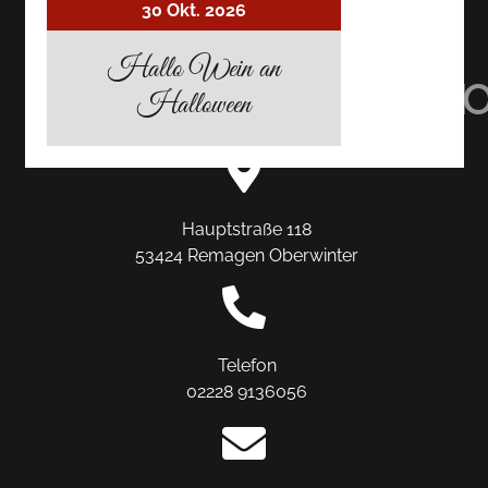
30 Okt. 2026
AUF
AUF
AUF
Hallo Wein an
TRIPADVISOR
INSTAGRAM
FACEBO
Halloween
Hauptstraße 118
53424 Remagen Oberwinter
Telefon
02228 9136056