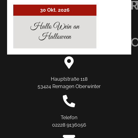
RESTAURANT
RESTAURAN
RESTAU
30 Okt. 2026
AUF
AUF
AUF
Hallo Wein an
Halloween
TRIPADVISOR
INSTAGRAM
FACEBO
Hauptstraße 118
53424 Remagen Oberwinter
Telefon
02228 9136056