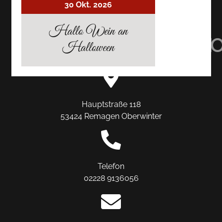
30 Okt. 2026
AUF
AUF
AUF
Hallo Wein an
TRIPADVISOR
INSTAGRAM
FACEBO
Halloween
Hauptstraße 118
53424 Remagen Oberwinter
Telefon
02228 9136056