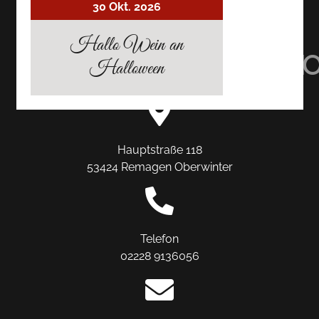
30 Okt. 2026
AUF
AUF
AUF
Hallo Wein an
TRIPADVISOR
INSTAGRAM
FACEBO
Halloween
Hauptstraße 118
53424 Remagen Oberwinter
Telefon
02228 9136056