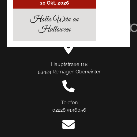
30 Okt. 2026
AUF
AUF
AUF
Hallo Wein an
TRIPADVISOR
INSTAGRAM
FACEBO
Halloween
Hauptstraße 118
53424 Remagen Oberwinter
Telefon
02228 9136056