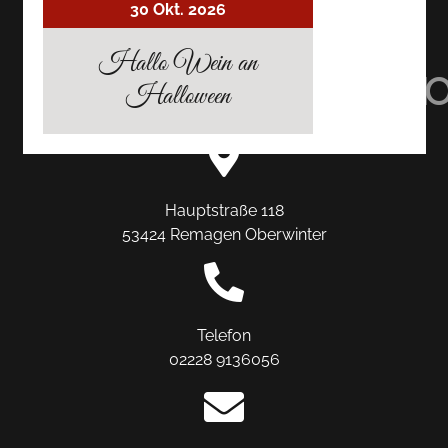
30 Okt. 2026
AUF
AUF
AUF
Hallo Wein an
TRIPADVISOR
INSTAGRAM
FACEBO
Halloween
Hauptstraße 118
53424 Remagen Oberwinter
Telefon
02228 9136056