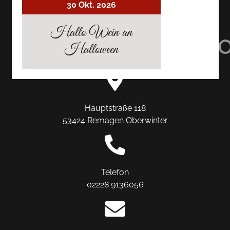
30 Okt. 2026
AUF
AUF
AUF
Hallo Wein an
TRIPADVISOR
INSTAGRAM
FACEBO
Halloween
Hauptstraße 118
53424 Remagen Oberwinter
Telefon
02228 9136056