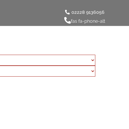
02228 9136056
fas fa-phone-alt