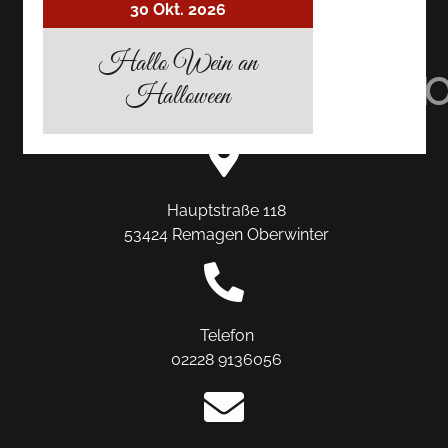
30 Okt. 2026
AUF
AUF
AUF
Hallo Wein an
TRIPADVISOR
INSTAGRAM
FACEBO
Halloween
Hauptstraße 118
53424 Remagen Oberwinter
Telefon
02228 9136056