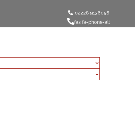
02228 9136056
fas fa-phone-alt