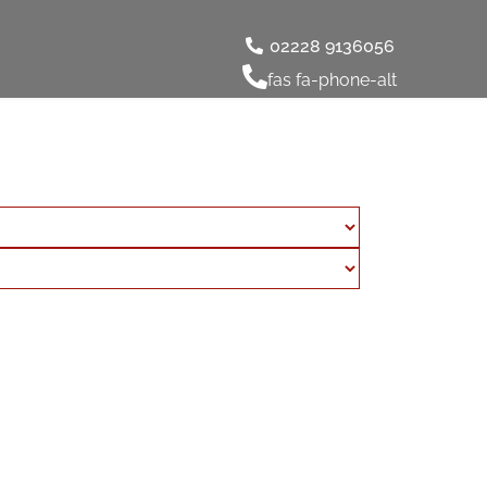
02228 9136056
fas fa-phone-alt