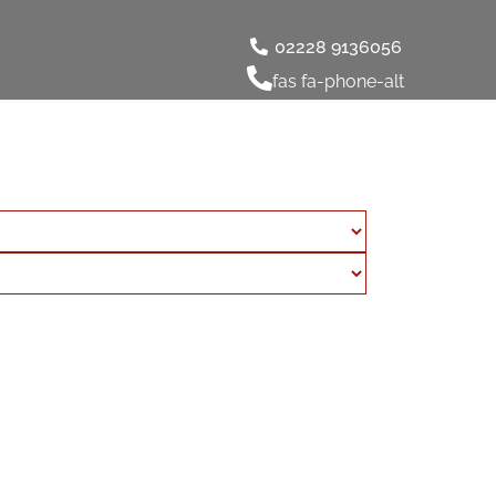
02228 9136056
fas fa-phone-alt