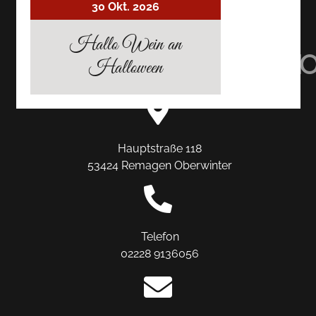
30 Okt. 2026
AUF
AUF
AUF
Hallo Wein an
TRIPADVISOR
INSTAGRAM
FACEBO
Halloween
Hauptstraße 118
53424 Remagen Oberwinter
Telefon
02228 9136056