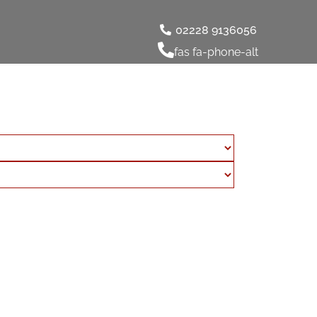
02228 9136056
fas fa-phone-alt