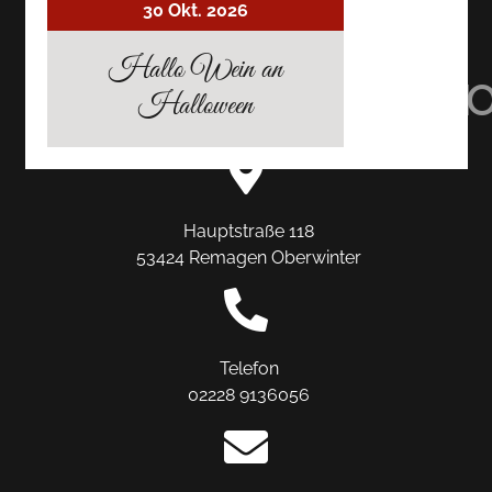
30 Okt. 2026
AUF
AUF
AUF
Hallo Wein an
TRIPADVISOR
INSTAGRAM
FACEBO
Halloween
Hauptstraße 118
53424 Remagen Oberwinter
Telefon
02228 9136056