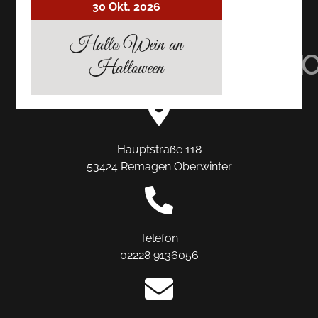
30 Okt. 2026
AUF
AUF
AUF
Hallo Wein an
TRIPADVISOR
INSTAGRAM
FACEBO
Halloween
Hauptstraße 118
53424 Remagen Oberwinter
Telefon
02228 9136056