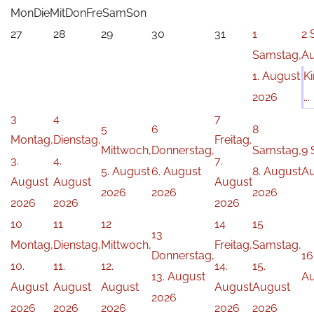
Mon
Die
Mit
Don
Fre
Sam
Son
27
28
29
30
31
1
2
Samstag,
Au
1. August
K
2026
...
3
4
7
5
6
8
Montag,
Dienstag,
Freitag,
Mittwoch,
Donnerstag,
Samstag,
9
3.
4.
7.
5. August
6. August
8. August
Au
August
August
August
2026
2026
2026
2026
2026
2026
10
11
12
14
15
13
Montag,
Dienstag,
Mittwoch,
Freitag,
Samstag,
Donnerstag,
16
10.
11.
12.
14.
15.
13. August
Au
August
August
August
August
August
2026
2026
2026
2026
2026
2026