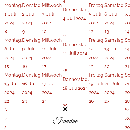
4
Montag,
Dienstag,
Mittwoch,
Freitag,
Samstag,
So
Donnerstag,
1. Juli
2. Juli
3. Juli
5. Juli
6. Juli
7. 
4. Juli 2024
2024
2024
2024
2024
2024
20
8
9
10
12
13
14
11
Montag,
Dienstag,
Mittwoch,
Freitag,
Samstag,
So
Donnerstag,
8. Juli
9. Juli
10. Juli
12. Juli
13. Juli
14.
11. Juli 2024
2024
2024
2024
2024
2024
20
15
16
17
19
20
21
18
Montag,
Dienstag,
Mittwoch,
Freitag,
Samstag,
So
Donnerstag,
15. Juli
16. Juli
17. Juli
19. Juli
20. Juli
21.
18. Juli 2024
2024
2024
2024
2024
2024
20
22
23
24
26
27
28
25
Montag,
Dienstag,
Mittwoch,
Freitag,
Samstag,
So
Donnerstag,
22. Juli
23. Juli
24. Juli
Termine
26. Juli
27. Juli
28
25. Juli 2024
2024
2024
2024
2024
2024
20