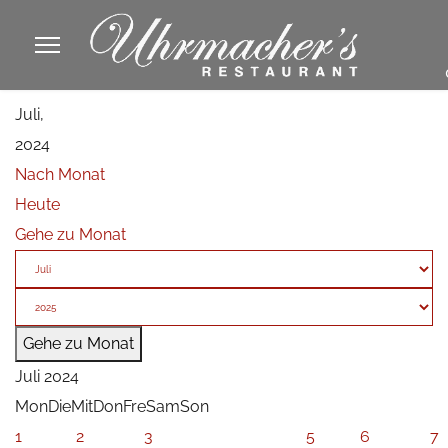
913605
Juli,
fa
2024
phone
Nach Monat
Heute
Gehe zu Monat
Gehe zu Monat
Juli 2024
Mon
Die
Mit
Don
Fre
Sam
Son
1
2
3
5
6
7