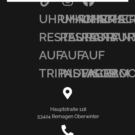
UHRMACHER’S
UHRMACHER
UHRMAC
RESTAURANT
RESTAURAN
RESTAU
AUF
AUF
AUF
TRIPADVISOR
INSTAGRAM
FACEBO
Hauptstraße 118
53424 Remagen Oberwinter