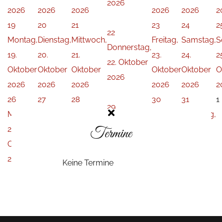
2026
2026
2026
2026
2026
2026
2
19
20
21
23
24
2
22
Montag,
Dienstag,
Mittwoch,
Freitag,
Samstag,
S
Donnerstag,
19.
20.
21.
23.
24.
2
22. Oktober
Oktober
Oktober
Oktober
Oktober
Oktober
O
2026
2026
2026
2026
2026
2026
2
26
27
28
30
31
1
29
Montag,
Dienstag,
Mittwoch,
Freitag,
Samstag,
Donnerstag,
26.
27.
28.
Termine
30.
31.
29. Oktober
Oktober
Oktober
Oktober
Oktober
Oktober
2026
2026
2026
2026
2026
2026
Keine Termine