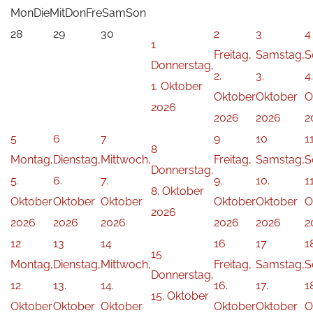
Mon
Die
Mit
Don
Fre
Sam
Son
28
29
30
2
3
4
1
Freitag,
Samstag,
S
Donnerstag,
2.
3.
4.
1. Oktober
Oktober
Oktober
O
2026
2026
2026
2
5
6
7
9
10
1
8
Montag,
Dienstag,
Mittwoch,
Freitag,
Samstag,
S
Donnerstag,
5.
6.
7.
9.
10.
11
8. Oktober
Oktober
Oktober
Oktober
Oktober
Oktober
O
2026
2026
2026
2026
2026
2026
2
12
13
14
16
17
1
15
Montag,
Dienstag,
Mittwoch,
Freitag,
Samstag,
S
Donnerstag,
12.
13.
14.
16.
17.
1
15. Oktober
Oktober
Oktober
Oktober
Oktober
Oktober
O