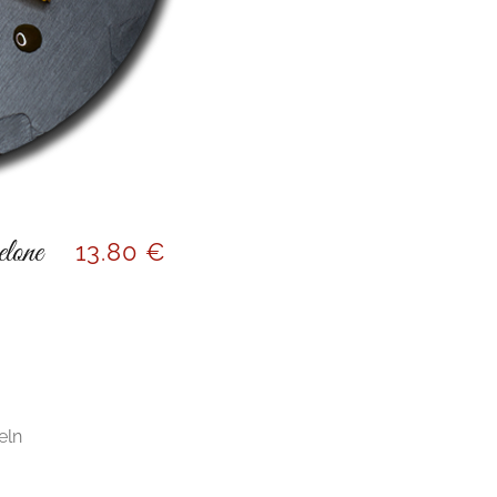
lone
13
.80 €
eln