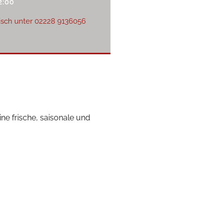
2:00
isch unter
02228 9136056
ne frische, saisonale und