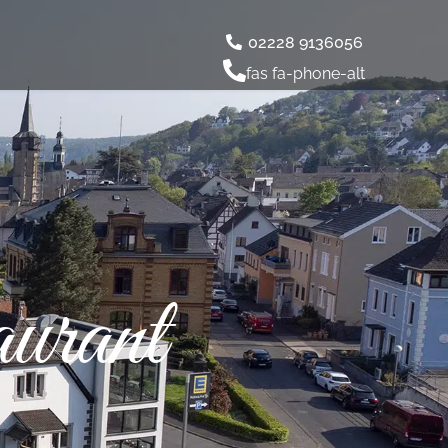
02228 9136056
fas fa-phone-alt
urant