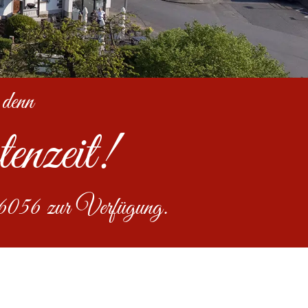
 denn
enzeit!
36056 zur Verfügung.