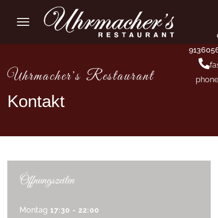
913605
fa
Uhrmacher's Restaurant
phone
Kontakt
Öffnungszeiten
Montag
17:30 - 22:00