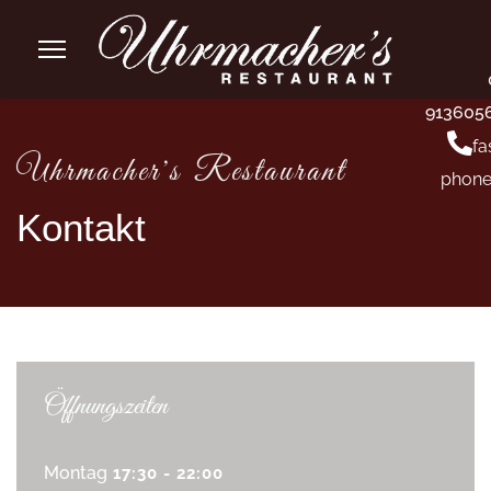
913605
fa
Uhrmacher's Restaurant
phone
Kontakt
Öffnungszeiten
Montag
17:30 - 22:00