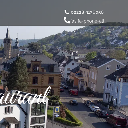
02228 9136056
fas fa-phone-alt
urant