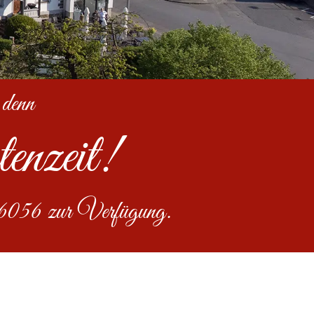
 denn
enzeit!
36056 zur Verfügung.