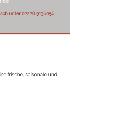
2:00
isch unter
02228 9136056
ne frische, saisonale und