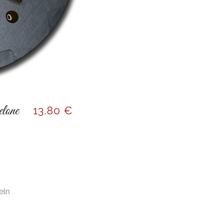
lone
13
.80 €
eln