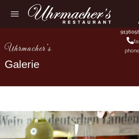
913605
fa
Uhrmacher’s
phone
Galerie