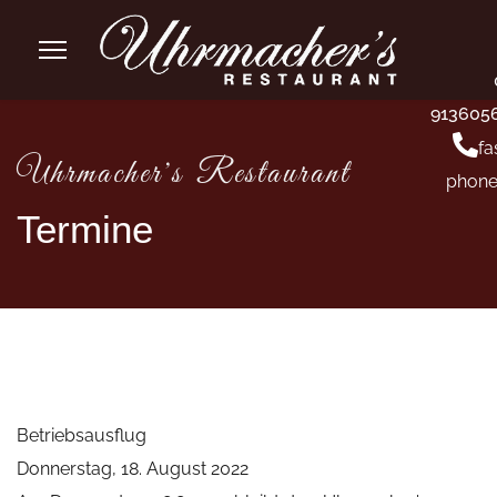
913605
fa
Uhrmacher's Restaurant
phone
Termine
Betriebsausflug
Donnerstag, 18. August 2022