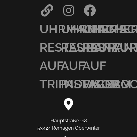
UHRMACHER’S
UHRMACHER
UHRMAC
RESTAURANT
RESTAURAN
RESTAU
AUF
AUF
AUF
TRIPADVISOR
INSTAGRAM
FACEBO
Hauptstraße 118
53424 Remagen Oberwinter