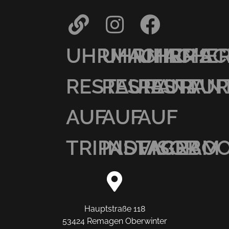
UHRMACHER’S
UHRMACHER
UHRMAC
RESTAURANT
RESTAURAN
RESTAU
AUF
AUF
AUF
TRIPADVISOR
INSTAGRAM
FACEBO
Hauptstraße 118
53424 Remagen Oberwinter