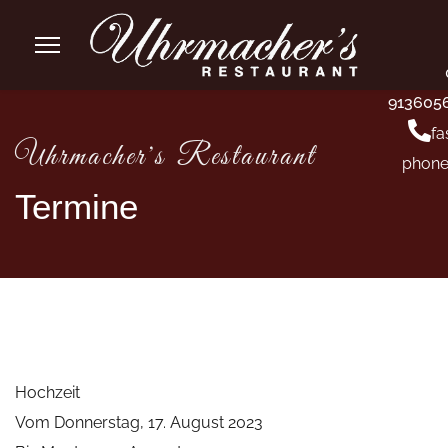
913605
fa
Uhrmacher's Restaurant
phone
Termine
Hochzeit
Vom Donnerstag, 17. August 2023