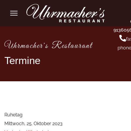
913605
fa
Uhrmacher's Restaurant
phone
Termine
Ruhetag
Mittwoch, 25. Oktober 2023