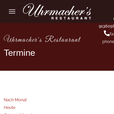
913605
fa
Uhrmacher's Restaurant
phone
Termine
Nach Monat
Heute