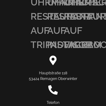
UHRMACHER’S
UHRMACHER
UHRMAC
RESTAURANT
RESTAURAN
RESTAU
AUF
AUF
AUF
TRIPADVISOR
INSTAGRAM
FACEBO
Hauptstraße 118
53424 Remagen Oberwinter
Telefon