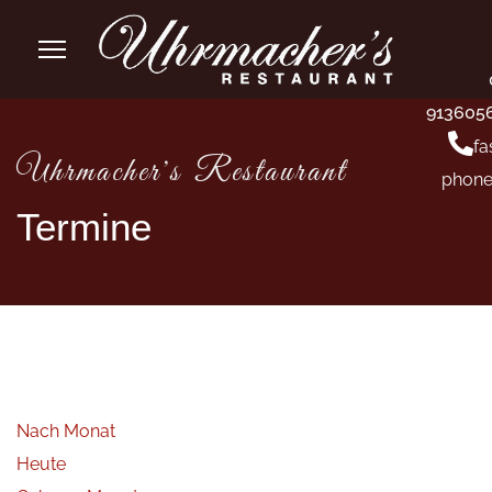
913605
fa
Uhrmacher's Restaurant
phone
Termine
Nach Monat
Heute